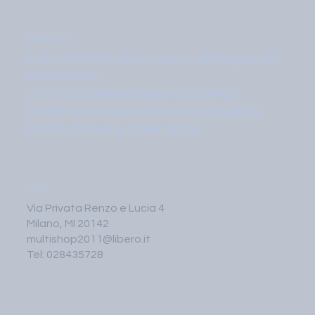
Bowling dei Fiori
In un ambiente sano e pulito , all'insegna del
divertimento .
Una festa indimenticabile al Bowling!
Divertimento assicurato con: videogiochi,
partite a bowling, Laser Game.
Contatti
Via Privata Renzo e Lucia 4
Milano, MI 20142
multishop2011@libero.it
Tel: 028435728