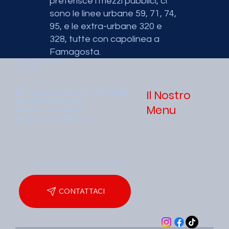
preferisce i mezzi pubblici, ci
sono le linee urbane 59, 71, 74,
95, e le extra-urbane 320 e
328, tutte con capolinea a
Famagosta.
multishop2011@libero.it
+02 8435728
Il Nostro
Dal Lunedì al Giovedì: 15:30-01.00
Venerdì: 15:00-02.00
Menu
Sabato: 14:00-03:00
Domenica: 14:00-01:00
( NON SI PRENDONO PRENOTAZIONI PER IL BOWLING)
CONTATTACI