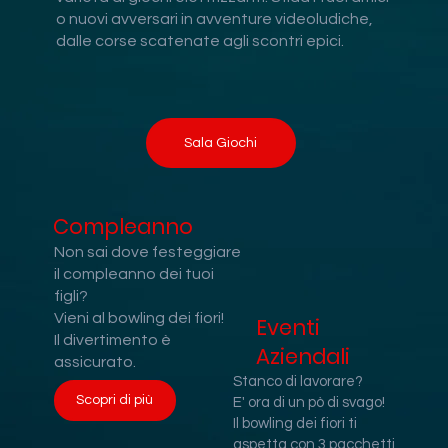
o nuovi avversari in avventure videoludiche,
dalle corse scatenate agli scontri epici.
Sala Giochi
Compleanno
Non sai dove festeggiare
il compleanno dei tuoi
figli?
Vieni al bowling dei fiori!
Eventi
Il divertimento è
Aziendali
assicurato.
Stanco di lavorare?
Scopri di più
E' ora di un pò di svago!
Il bowling dei fiori ti
aspetta con 3 pacchetti