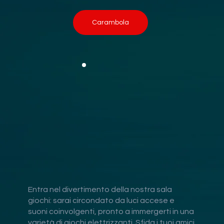
Carambola
Unisciti alla partita
Dal 1963 al vostro servizio con 24 piste come
non le avete mai viste!
Saperne di più
Entra nel divertimento della nostra sala
giochi: sarai circondato da luci accese e
suoni coinvolgenti, pronto a immergerti in una
varietà di giochi elettrizzanti. Sfida i tuoi amici